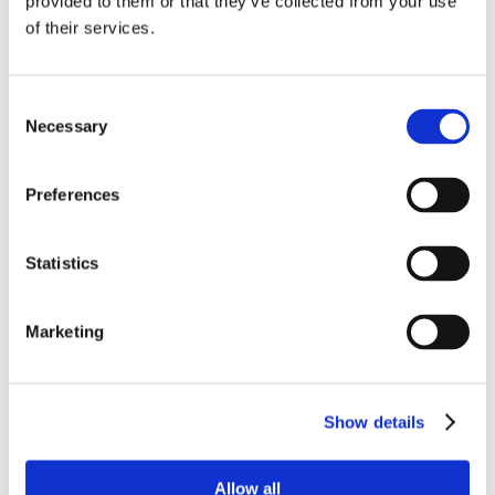
provided to them or that they’ve collected from your use
of their services.
Kontakt
telemon@telemon.care
Consent
Sledujte nás
Necessary
Selection
Facebook
Instagram
LinkedIn
Preferences
Stáhněte si aplikaci
Statistics
Marketing
Show details
Allow all