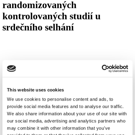
randomizovaných
kontrolovaných studií u
srdečního selhání
Menu
Pro poskytovatele
Pro pacienty
Partnerský program
This website uses cookies
O nás
Inštrukce
We use cookies to personalise content and ads, to
Kontakt
provide social media features and to analyse our traffic.
Uživatelský manuál
Požadavek ohledně zpracování osobních údajů
We also share information about your use of our site with
Zákaznické centrum
our social media, advertising and analytics partners who
Rezervujte si bezplatné demo
may combine it with other information that you’ve
Podmínky použití / Licenční smlouva s koncovým uživatelem
Zásady ochrany osobních údajů