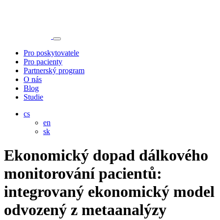
Pro poskytovatele
Pro pacienty
Partnerský program
O nás
Blog
Studie
cs
en
sk
Ekonomický dopad dálkového
monitorování pacientů:
integrovaný ekonomický model
odvozený z metaanalýzy