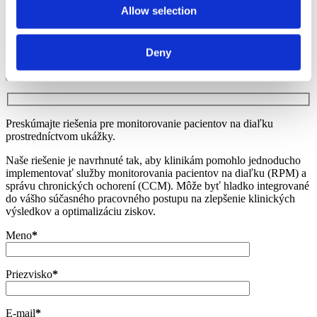
Allow selection
Copyright © 2026 Goldmann Systems, a.s., All Right Reserved
Developed by
WEBHELP
Deny
Preskúmajte riešenia pre monitorovanie pacientov na diaľku
prostredníctvom ukážky.
Naše riešenie je navrhnuté tak, aby klinikám pomohlo jednoducho
implementovať služby monitorovania pacientov na diaľku (RPM) a
správu chronických ochorení (CCM). Môže byť hladko integrované
do vášho súčasného pracovného postupu na zlepšenie klinických
výsledkov a optimalizáciu ziskov.
Meno
*
Priezvisko
*
E-mail
*