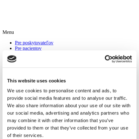
Menu
Pre poskytovateľov
Pre pacientov
Partnerský program
O nás
Inštrukcie
Kontakt
Používateľský manuál
This website uses cookies
Požiadavka ohľadne spracovania osobných údajov
Zákaznícke centrum
We use cookies to personalise content and ads, to
Mám záujem o Telemon
provide social media features and to analyse our traffic.
Podmienky používania / Licenčná zmluva s koncovým
používateľom
We also share information about your use of our site with
Zásady ochrany osobných údajov
our social media, advertising and analytics partners who
Kontakt
may combine it with other information that you’ve
provided to them or that they’ve collected from your use
telemon@telemon.care
of their services.