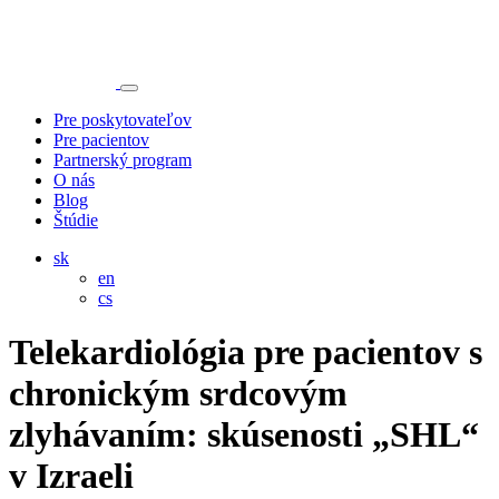
Pre poskytovateľov
Pre pacientov
Partnerský program
O nás
Blog
Štúdie
sk
en
cs
Telekardiológia pre pacientov s
chronickým srdcovým
zlyhávaním: skúsenosti „SHL“
v Izraeli