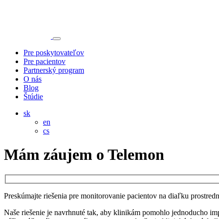
Pre poskytovateľov
Pre pacientov
Partnerský program
O nás
Blog
Štúdie
sk
en
cs
Mám záujem o Telemon
Preskúmajte riešenia pre monitorovanie pacientov na diaľku prostred
Naše riešenie je navrhnuté tak, aby klinikám pomohlo jednoducho i