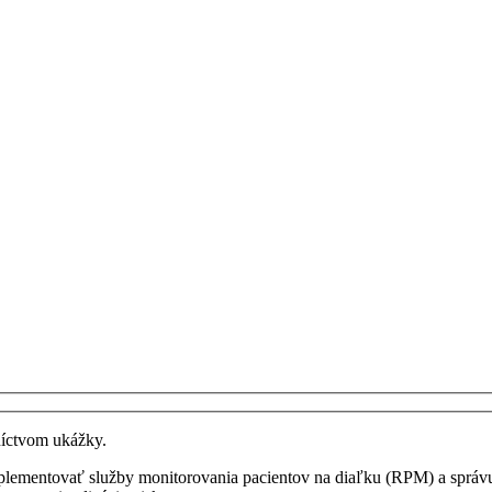
níctvom ukážky.
mplementovať služby monitorovania pacientov na diaľku (RPM) a sprá