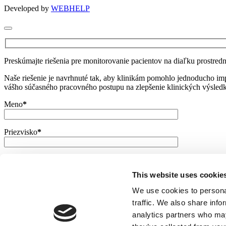
Developed by
WEBHELP
Preskúmajte riešenia pre monitorovanie pacientov na diaľku prostred
Naše riešenie je navrhnuté tak, aby klinikám pomohlo jednoducho i
vášho súčasného pracovného postupu na zlepšenie klinických výsledk
Meno
*
Priezvisko
*
E-mail
*
This website uses cookie
Telefón
We use cookies to personal
traffic. We also share info
analytics partners who may
Spoločnosť
*