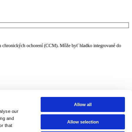
vu chronických ochorení (CCM). Môže byť hladko integrované do
Allow all
alyse our
ing and
Allow selection
r that