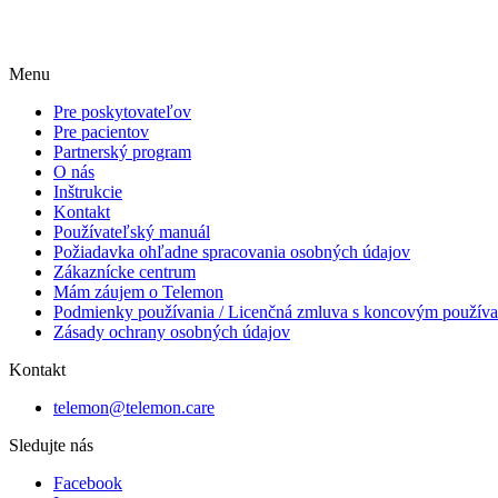
Menu
Pre poskytovateľov
Pre pacientov
Partnerský program
O nás
Inštrukcie
Kontakt
Používateľský manuál
Požiadavka ohľadne spracovania osobných údajov
Zákaznícke centrum
Mám záujem o Telemon
Podmienky používania / Licenčná zmluva s koncovým použív
Zásady ochrany osobných údajov
Kontakt
telemon@telemon.care
Sledujte nás
Facebook