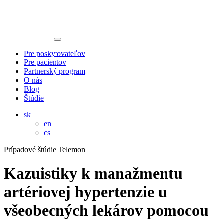
Pre poskytovateľov
Pre pacientov
Partnerský program
O nás
Blog
Štúdie
sk
en
cs
Prípadové štúdie
Telemon
Kazuistiky k manažmentu
artériovej hypertenzie u
všeobecných lekárov pomocou