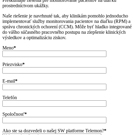
Preskúmajte riešenia pre monitorovanie pacientov na diaľku
prostredníctvom ukážky.
Naše riešenie je navrhnuté tak, aby klinikám pomohlo jednoducho
implementovať služby monitorovania pacientov na diaľku (RPM) a
správu chronických ochorení (CCM). Môže byť hladko integrované
do vášho súčasného pracovného postupu na zlepšenie klinických
výsledkov a optimalizáciu ziskov.
Meno
*
Priezvisko
*
E-mail
*
Telefón
Spoločnosť
*
Ako ste sa dozvedeli o našej SW platforme Telemon?
*