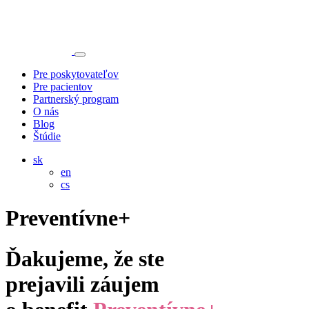
Pre poskytovateľov
Pre pacientov
Partnerský program
O nás
Blog
Štúdie
sk
en
cs
Preventívne+
Ďakujeme, že ste
prejavili záujem