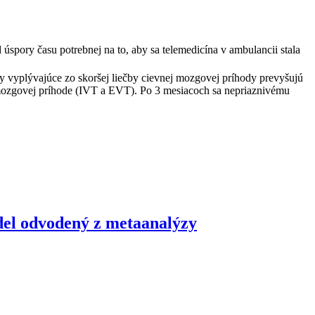
úspory času potrebnej na to, aby sa telemedicína v ambulancii stala
yplývajúce zo skoršej liečby cievnej mozgovej príhody prevyšujú
j mozgovej príhode (IVT a EVT). Po 3 mesiacoch sa nepriaznivému
el odvodený z metaanalýzy