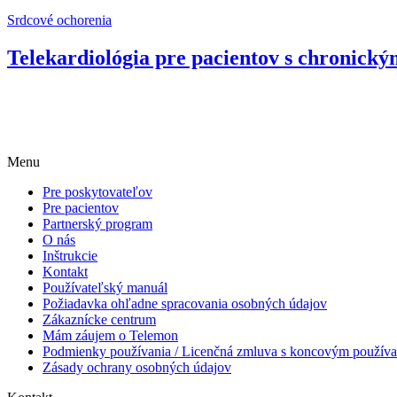
Srdcové ochorenia
Telekardiológia pre pacientov s chronick
Menu
Pre poskytovateľov
Pre pacientov
Partnerský program
O nás
Inštrukcie
Kontakt
Používateľský manuál
Požiadavka ohľadne spracovania osobných údajov
Zákaznícke centrum
Mám záujem o Telemon
Podmienky používania / Licenčná zmluva s koncovým použív
Zásady ochrany osobných údajov