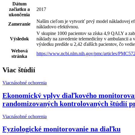
Dátum
začiatku a
2017
ukončenia
Naším cieľom je vytvoriť prvý model nákladovej efe
Zameranie
nákladovo efektívnou.
V skupine 1000 pacientov sa získa 4,9 QALY a za
Výsledok
náklady na zavedenie telemedicíny v ambulancii a 
výsledku predíde u 2,42 ďalších pacientov, čo ved
Webová
https://www.ncbi.nlm.nih.gov/pmc/articles/PMC57
stránka
Viac štúdií
Viacnásobné ochorenia
Ekonomický vplyv diaľkového monitorovan
randomizovaných kontrolovaných štúdií p
Viacnásobné ochorenia
Fyziologické monitorovanie na diaľku