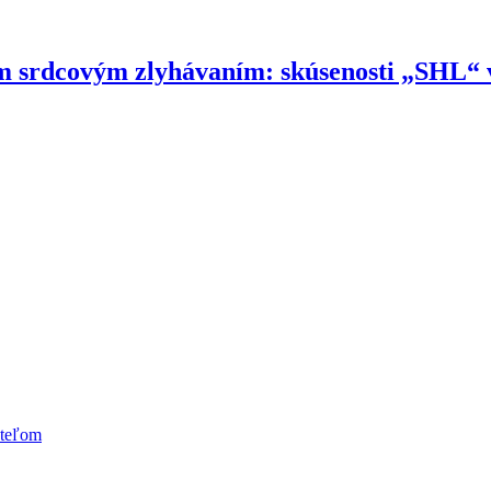
ým srdcovým zlyhávaním: skúsenosti „SHL“ v
ateľom