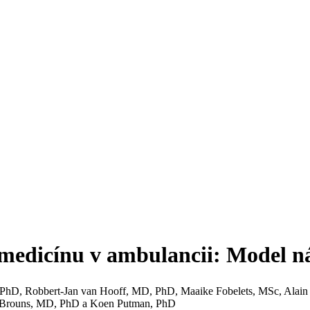
emedicínu v ambulancii: Model n
s, PhD, Robbert-Jan van Hooff, MD, PhD, Maaike Fobelets, MSc, Al
f Brouns, MD, PhD a Koen Putman, PhD