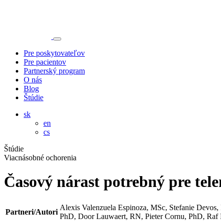
Pre poskytovateľov
Pre pacientov
Partnerský program
O nás
Blog
Štúdie
sk
en
cs
Štúdie
Viacnásobné ochorenia
Časový nárast potrebný pre tel
Alexis Valenzuela Espinoza, MSc, Stefanie Devo
Partneri/Autori
PhD, Door Lauwaert, RN, Pieter Cornu, PhD, Ra