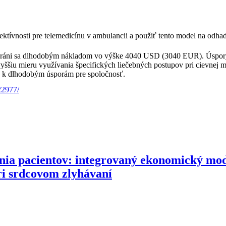
ktívnosti pre telemedicínu v ambulancii a použiť tento model na odhad 
bráni sa dlhodobým nákladom vo výške 4040 USD (3040 EUR). Úspory v
vyššiu mieru využívania špecifických liečebných postupov pri cievne
ie k dlhodobým úsporám pre spoločnosť.
22977/
ia pacientov: integrovaný ekonomický mod
ri srdcovom zlyhávaní